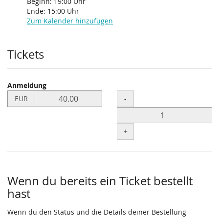
Beginn:
19:00
Uhr
Ende:
15:00
Uhr
Zum Kalender hinzufügen
Produkte
Tickets
Anmeldung
Preis
Menge
-
EUR
in
EUR
für
+
Anmeldung
setzen
Wenn du bereits ein Ticket bestellt
hast
Wenn du den Status und die Details deiner Bestellung