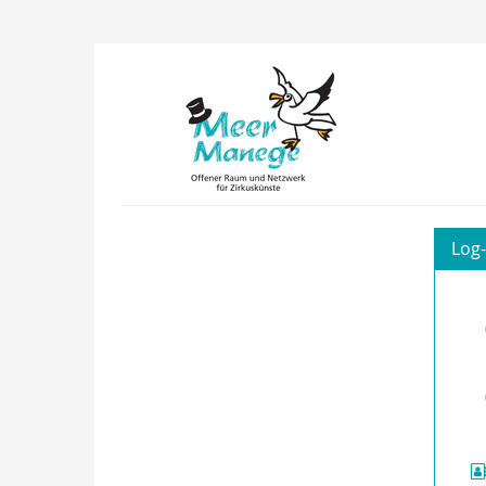
Zum
Haupt-
Inhalt
MeerManege
springen
e.V.
Log-